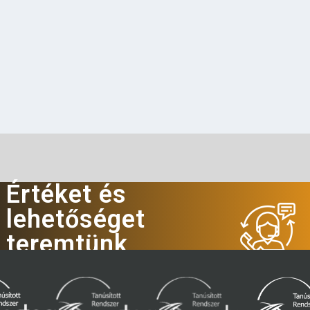
Értéket és
lehetőséget
teremtünk
Hívjon minket!