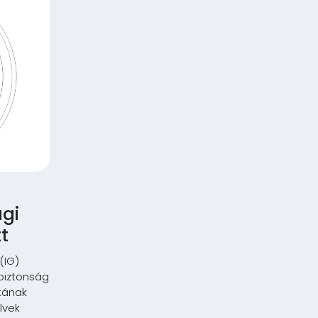
ági
t
(IG)
 biztonság
tának
lvek