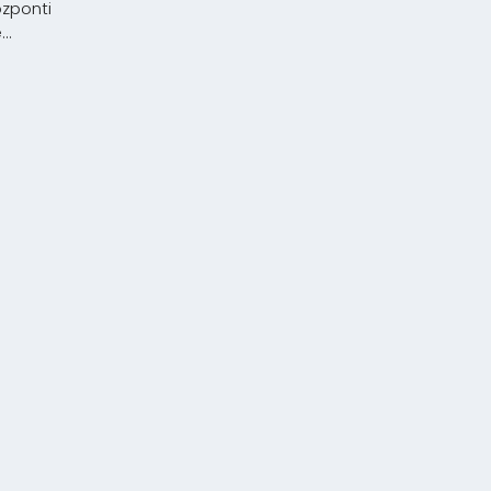
zponti
..