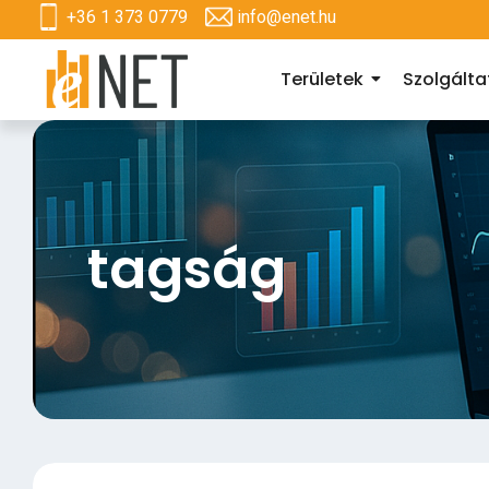
+36 1 373 0779
info@enet.hu
Területek
Szolgált
tagság