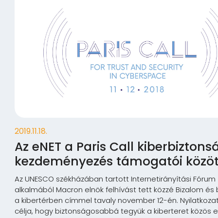
2019.11.18.
Az eNET a Paris Call kiberbiztons
kezdeményezés támogatói közöt
Az UNESCO székházában tartott Internetirányítási Fórum 
alkalmából Macron elnök felhívást tett közzé Bizalom és
a kibertérben címmel tavaly november 12-én. Nyilatkoza
célja, hogy biztonságosabbá tegyük a kiberteret közös e