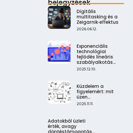
bejegyzések
Digitális
multitasking és a
Zeigarnik‑effektus
2026.06.12.
Exponenciális
technológiai
fejlődés lineáris
szabályalkotás…
2025.12.10.
Küzdelem a
figyelemért: mit
üzen…
2025.11.11.
Adatokból üzleti
érték, avagy
döntéstámogatás…