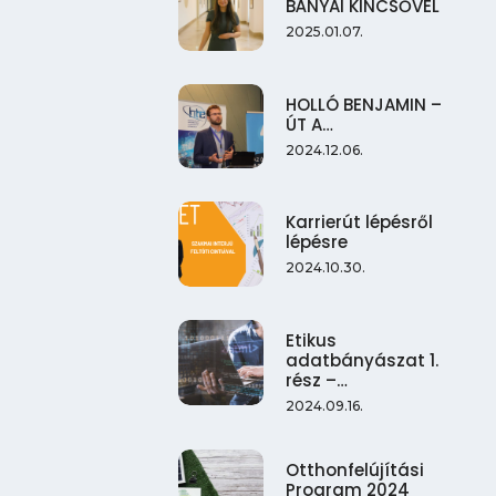
BÁNYAI KINCSŐVEL
2025.01.07.
HOLLÓ BENJAMIN –
ÚT A…
2024.12.06.
Karrierút lépésről
lépésre
2024.10.30.
Etikus
adatbányászat 1.
rész –…
2024.09.16.
Otthonfelújítási
Program 2024