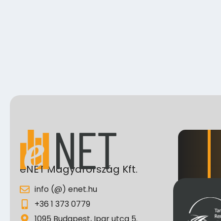
eNET Magyarország Kft.
info (@) enet.hu
+36 1 373 0779
1095 Budapest, Ipar utca 5.