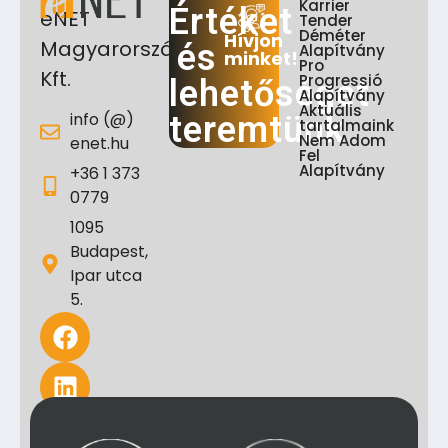
Karrier
Értéket
eNET
Tender
Déméter
Hívjon
Magyarország
és
Alapítvány
minket!
Pro
Kft.
Progressió
lehetőséget
Alapítvány
Aktuális
info (@)
teremtünk
tartalmaink
Nem Adom
enet.hu
Fel
Alapítvány
+36 1 373
0779
1095
Budapest,
Ipar utca
5.