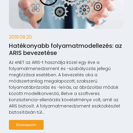
2019.09.20.
Hatékonyabb folyamatmodellezés: az
ARIS bevezetése
Az eNET az ARIS-t használja közel egy éve a
folyamatmenedzsment és -szabályozás jellegű
megbízásai esetében. A bevezetés oka a
módszertanilag megalapozott, szakszerű
folyamatábrázolás és -leírás, az ábrázolási módok
közötti modellkonverzió, illetve a szoftveres
konzisztencia-ellenőrzés követelménye volt, amit az
ARIS biztosít. A folyamatmenedzsment eszközkészlet
biztosításán túl...
Elolvasom