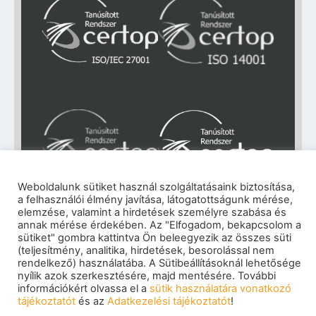
Weboldalunk sütiket használ szolgáltatásaink biztosítása,
a felhasználói élmény javítása, látogatottságunk mérése,
elemzése, valamint a hirdetések személyre szabása és
Impresszum
|
Adatkezelési tájékoztató
|
annak mérése érdekében. Az "Elfogadom, bekapcsolom a
Cookie szabályzat
|
Visszaélés-bejelentés
|
sütiket" gombra kattintva Ön beleegyezik az összes süti
Szerzői jogok
(teljesítmény, analitika, hirdetések, besorolással nem
© 2026 eNET Magyaroszág Kft. – Minden jog
rendelkező) használatába. A Sütibeállításoknál lehetősége
fenntartva
nyílik azok szerkesztésére, majd mentésére. További
információkért olvassa el a
sütik használatára vonatkozó
tájékoztatót
és az
Adatkezelési tájékoztatót
!