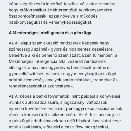
képességeik révén lehetővé teszik a vállalatok számára,
hogy erőforrásaikat értékteremtőbb tevékenységekre
összpontosíthassák, ezzel növelve a működési
hatékonyságukat és versenyképességüket.
A Mesterséges Intelligencia és a pénzügy
Az AI-alapú számlakezelő rendszerek képesek nagy
számosságú számlák gyors és hibamentes kezelésére,
beleértve a ki és bemenő számlázást. Ezen túlmenően, a
Mesterséges Intelligencia által vezérelt rendszerek
elősegítik a havi és negyedéves bevallások pontos és
gyors elkészítését, valamint nagy mennyiségű pénzügyi
adatok elemzését, amelyek során mintákat, trendeket és
rendellenességeket azonosítanak.
Az AI képes a banki folyamatok, mint például a könyvelési
munkák automatizálására, a jogszabályi változások
nyomon követésére, valamint pénzügyi okos asszisztensek
révén a keresési idő csökkentésére. Az AI felismeri és jelzi
a pénzügyi adathalmazokban rejlő hibákat, javaslatot téve
azok kijavítására, előrejelzi a cash-flow mozgásokat,