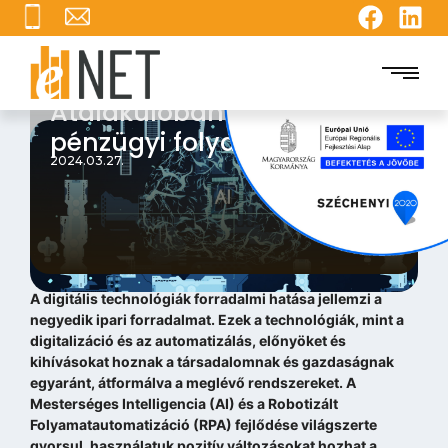
Robotok és AI:
Átalakulóban a vállalatok
pénzügyi folyamatai
2024.03.27.
A digitális technológiák forradalmi hatása jellemzi a
negyedik ipari forradalmat. Ezek a technológiák, mint a
digitalizáció és az automatizálás, előnyöket és
kihívásokat hoznak a társadalomnak és gazdaságnak
egyaránt, átformálva a meglévő rendszereket. A
Mesterséges Intelligencia (AI) és a Robotizált
Folyamatautomatizáció (RPA) fejlődése világszerte
gyorsul, használatuk pozitív változásokat hozhat a