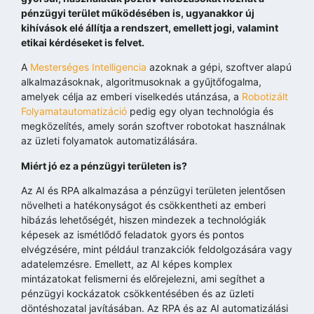
pénzügyi terület működésében is, ugyanakkor új
kihívások elé állítja a rendszert, emellett jogi, valamint
etikai kérdéseket is felvet.
A
Mesterséges Intelligencia
azoknak a gépi, szoftver alapú
alkalmazásoknak, algoritmusoknak a gyűjtőfogalma,
amelyek célja az emberi viselkedés utánzása, a
Robotizált
Folyamatautomatizáció
pedig egy olyan technológia és
megközelítés, amely során szoftver robotokat használnak
az üzleti folyamatok automatizálására.
Miért jó ez a pénzügyi területen is?
Az AI és RPA alkalmazása a pénzügyi területen jelentősen
növelheti a hatékonyságot és csökkentheti az emberi
hibázás lehetőségét, hiszen mindezek a technológiák
képesek az ismétlődő feladatok gyors és pontos
elvégzésére, mint például tranzakciók feldolgozására vagy
adatelemzésre. Emellett, az AI képes komplex
mintázatokat felismerni és előrejelezni, ami segíthet a
pénzügyi kockázatok csökkentésében és az üzleti
döntéshozatal javításában. Az RPA és az AI automatizálási