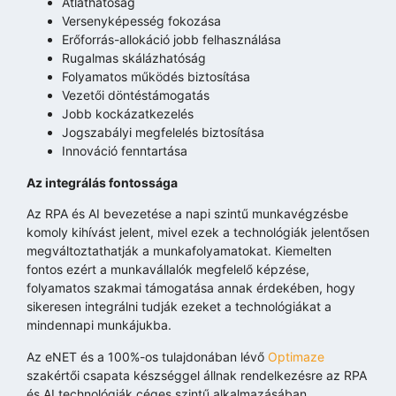
Átláthatóság
Versenyképesség fokozása
Erőforrás-allokáció jobb felhasználása
Rugalmas skálázhatóság
Folyamatos működés biztosítása
Vezetői döntéstámogatás
Jobb kockázatkezelés
Jogszabályi megfelelés biztosítása
Innováció fenntartása
Az integrálás fontossága
Az RPA és AI bevezetése a napi szintű munkavégzésbe
komoly kihívást jelent, mivel ezek a technológiák jelentősen
megváltoztathatják a munkafolyamatokat. Kiemelten
fontos ezért a munkavállalók megfelelő képzése,
folyamatos szakmai támogatása annak érdekében, hogy
sikeresen integrálni tudják ezeket a technológiákat a
mindennapi munkájukba.
Az eNET és a 100%-os tulajdonában lévő
Optimaze
szakértői csapata készséggel állnak rendelkezésre az RPA
és AI technológiák céges szintű alkalmazásában,