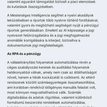
valamint egyaránt támogatást biztosít a piaci elemzések
és kutatások összegzésében.
A Mesterséges Intelligencia segíthet a nyelvi akadályok
leküzdésében a riportok több nyelvre történő fordításával,
valamint gyors és megbízható segítséget nyújt a pénzügyi
riportok generálásában. Emellett az AI képessége a jogi
nyelvezet felülvizsgálatára és a jogi megfogalmazási
anomáliák korrigálására is kiterjed, biztosítva a
dokumentumok jogi megfelelőségét.
Az RPA és a pénzügy
A vállalatirányítási folyamatok automatizálása révén a
céges szabályozási keretek és auditálási folyamatok
hatékonyabbá válnak, amely nem csak az átláthatóságot
növeli, hanem a hibák kockázatát is csökkenti. Az eltérő
rendszerek közötti számlaegyenlegek összehasonlítása,
ami korábban rendkívül időigényes manuális feladat volt,
most könnyen megvalósíthatóvá válik. Számlák
digitalizálása és adatok rögzítése, valamint különböző
formátumú beszerzési rendelések automatizálása,