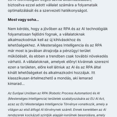
biztosítva ezzel adott vállalat számára a folyamataik
optimalizálását és a szervezeti hatékonyságot.
Most vagy soha…
Nem kérdés, hogy a jövőben az RPA és az AI technológiák
folyamatosan fejlődni fognak, a vállalatoknak
alkalmazkodniuk kell az új kihívásokhoz és
lehetőségekhez. A Mesterséges Intelligencia és az RPA
már most is javában átrajzolja a pénzügyi terület
működését, és ebben a trendben csak további növekedés
várható. A vállalatoknak, amelyek előnyt kívánnak szerezni
ezen a területen, előre kell látniuk az AI és az RPA által
kínált lehetőségeket és alkalmazkodni hozzájuk. Itt
klasszikusan értelmezhető a mondás, aki lemarad
kimarad…
Az Európai Unióban az RPA (Robotic Process Automation) és AI
(Mesterséges Intelligencia) területek szabályozására az EU AI Act,
azaz az EU Mesterséges Intelligencia Törvénye vonatkozik, amely a
világon az első átfogó AI törvénynek számít. Ennek keretében az AI
rendszerek kockázati szintjük alapján kerülnek besorolásra, amely