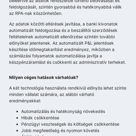
beleértve az adatok rendszerbe történő beolvasását és
feldolgozását, szintén gyorsabbá és hatékonyabbá válik
az RPA-nak köszönhetően.
Az adatok közötti eltérések javítása, a banki kivonatok
automatizált feldolgozása és a beszállítói szerződések
feltételeinek automatizált ellenőrzése szintén további
előnyöket jelentenek. Az automatizált P&L jelentések
készítése időmegtakarítást eredményez, miközben a
számlázási folyamatok automatizálása javítja a
készpénzáramlást és csökkenti az adminisztratív terheket.
Milyen céges hatások várhatóak?
A két technológia használata rendkívül előnyös lehet szinte
minden vállalat számára, az alábbi várható
eredményekkel:
Automatizálás és hatékonyság növekedés
Hibák csökkentése
Pénzügyi veszteségek és költségek csökkentése
Jobb megfelelőség és nyomon követés