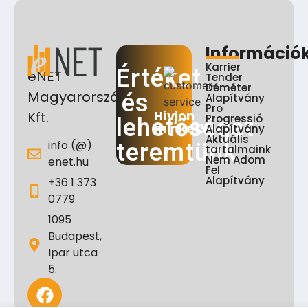
Információ
Karrier
Értéket
eNET
Tender
Déméter
Magyarország
és
Alapítvány
Pro
Hívjon
Kft.
Progressió
lehetőséget
minket!
Alapítvány
Aktuális
info (@)
teremtünk
tartalmaink
Nem Adom
enet.hu
Fel
Alapítvány
+36 1 373
0779
1095
Budapest,
Ipar utca
5.