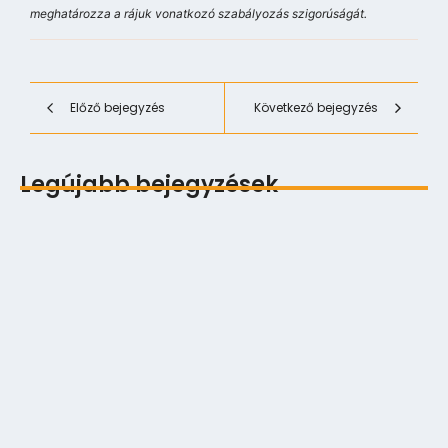
meghatározza a rájuk vonatkozó szabályozás szigorúságát.
Előző bejegyzés
Következő bejegyzés
Legújabb bejegyzések
Digitális multitasking és a Zeigarnik‑effektus
2026.06.12.
Exponenciális technológiai fejlődés lineáris
szabályalkotás…
2025.12.10.