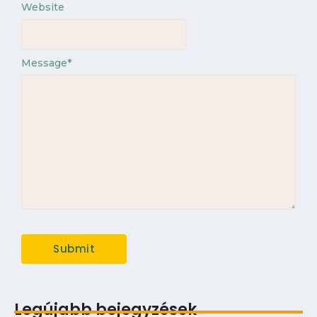
Website
Message
*
Legújabb bejegyzések