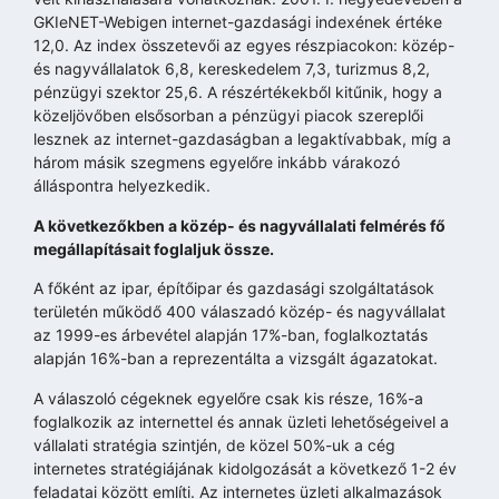
GKIeNET-Webigen internet-gazdasági indexének értéke
12,0. Az index összetevői az egyes részpiacokon: közép-
és nagyvállalatok 6,8, kereskedelem 7,3, turizmus 8,2,
pénzügyi szektor 25,6. A részértékekből kitűnik, hogy a
közeljövőben elsősorban a pénzügyi piacok szereplői
lesznek az internet-gazdaságban a legaktívabbak, míg a
három másik szegmens egyelőre inkább várakozó
álláspontra helyezkedik.
A következőkben a közép- és nagyvállalati felmérés fő
megállapításait foglaljuk össze.
A főként az ipar, építőipar és gazdasági szolgáltatások
területén működő 400 válaszadó közép- és nagyvállalat
az 1999-es árbevétel alapján 17%-ban, foglalkoztatás
alapján 16%-ban a reprezentálta a vizsgált ágazatokat.
A válaszoló cégeknek egyelőre csak kis része, 16%-a
foglalkozik az internettel és annak üzleti lehetőségeivel a
vállalati stratégia szintjén, de közel 50%-uk a cég
internetes stratégiájának kidolgozását a következő 1-2 év
feladatai között említi. Az internetes üzleti alkalmazások