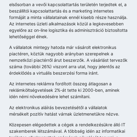
elsősorban a vevői kapcsolattartás területén terjedtek el, a
beszállítói kapcsolattartás és a marketing internetes
formáját a minta vállalatainak ennél kisebb része használja.
Az internetes üzleti alkalmazások közül a legkevesebben
egyelőre az on-line logisztika és adminisztráció biztosította
lehetőséggel élnek.
A vállalatok mintegy hatoda már vásárolt elektronikus
piactéren, köztük nagyobb arányban szerepelnek a
nemzetközi piactérről árut beszerzők. A vásárlást tervezők
száma (további 26%) viszont arra utal, hogy jelentős az
érdeklődés a virtuális beszerzési forma iránt.
Az internetes reklámra fordított összeg átlagosan a
reklámköltségvetések 2%-át tette ki 2000-ben, aminek
idén némi növekedésére lehet számítani.
Az elektronikus aláírás bevezetésétől a vállalatok
mérsékelt pozitív hatást várnak üzletmenetükre nézve.
Közepesen elégedettek a cégek a rendelkezésükre álló IT
szakemberek létszámával. A többség idén az informatikai