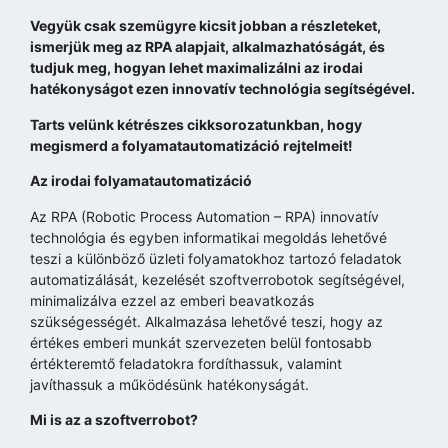
Vegyük csak szemügyre kicsit jobban a részleteket,
ismerjük meg az RPA alapjait, alkalmazhatóságát, és
tudjuk meg, hogyan lehet maximalizálni az irodai
hatékonyságot ezen innovatív technológia segítségével.
Tarts velünk kétrészes cikksorozatunkban, hogy
megismerd a folyamatautomatizáció rejtelmeit!
Az irodai folyamatautomatizáció
Az RPA (Robotic Process Automation – RPA) innovatív
technológia és egyben informatikai megoldás lehetővé
teszi a különböző üzleti folyamatokhoz tartozó feladatok
automatizálását, kezelését szoftverrobotok segítségével,
minimalizálva ezzel az emberi beavatkozás
szükségességét. Alkalmazása lehetővé teszi, hogy az
értékes emberi munkát szervezeten belül fontosabb
értékteremtő feladatokra fordíthassuk, valamint
javíthassuk a működésünk hatékonyságát.
Mi is az a szoftverrobot?