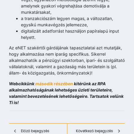
amelynek gyakori végrehajtása demotiválja a
munkatársakat,
a tranzakciószám legyen magas, a változatlan,
egysíkú munkavégzés jellemezze,
digitalizált adatforrást használjon papíralapú input
helyett.
Az eNET szakértői gárdájának tapasztalatai azt mutatják,
hogy alkalmazása nem iparág specifikus. Sikerrel
alkalmazhatók a pénzügyi szektorban, ipari- és szolgáltató
vállalatoknál, valamint a gazdaság más területein is (pl.
állam- és közigazgatás, önkormányzatok)!
Webcikkünk
második részében
kitérünk az RPA
alkalmazhatóságának lehetséges üzleti területeire,
valamint bevezetésének lehetőségeire. Tartsatok velünk
Ti is!
Előző bejegyzés
Következő bejegyzés