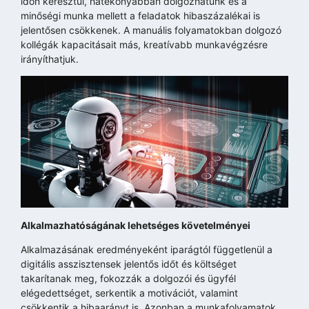
időn keresztül, hatékonyabban dolgozhatunk és a
minőségi munka mellett a feladatok hibaszázalékai is
jelentősen csökkenek. A manuális folyamatokban dolgozó
kollégák kapacitásait más, kreatívabb munkavégzésre
irányíthatjuk.
Alkalmazhatóságának lehetséges követelményei
Alkalmazásának eredményeként iparágtól függetlenül a
digitális asszisztensek jelentős időt és költséget
takarítanak meg, fokozzák a dolgozói és ügyfél
elégedettséget, serkentik a motivációt, valamint
csökkentik a hibaarányt is. Azonban a munkafolyamatok