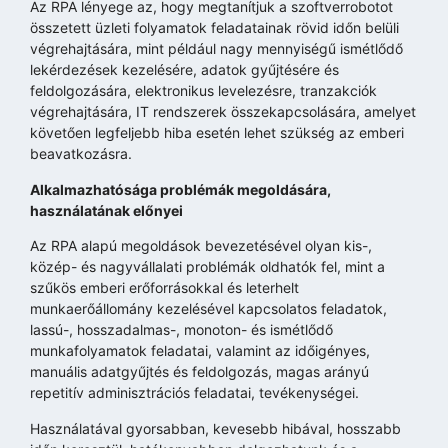
Az RPA lényege az, hogy megtanítjuk a szoftverrobotot
összetett üzleti folyamatok feladatainak rövid időn belüli
végrehajtására, mint például nagy mennyiségű ismétlődő
lekérdezések kezelésére, adatok gyűjtésére és
feldolgozására, elektronikus levelezésre, tranzakciók
végrehajtására, IT rendszerek összekapcsolására, amelyet
követően legfeljebb hiba esetén lehet szükség az emberi
beavatkozásra.
Alkalmazhatósága problémák megoldására,
használatának előnyei
Az RPA alapú megoldások bevezetésével olyan kis-,
közép- és nagyvállalati problémák oldhatók fel, mint a
szűkös emberi erőforrásokkal és leterhelt
munkaerőállomány kezelésével kapcsolatos feladatok,
lassú-, hosszadalmas-, monoton- és ismétlődő
munkafolyamatok feladatai, valamint az időigényes,
manuális adatgyűjtés és feldolgozás, magas arányú
repetitív adminisztrációs feladatai, tevékenységei.
Használatával gyorsabban, kevesebb hibával, hosszabb