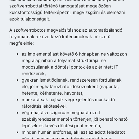
szoftverrobottal történő támogatását megelőzően
kulcsfontosságú feltérképezni, megvizsgálni és elemezni
azok tulajdonságait.
A szoftverrobotos megvalósításhoz az automatizálandó
folyamatnak a következő kritériumoknak célszerű
megfelelnie:
az implementálást követő 6 hónapban ne változzon
meg alapjaiban a folyamat struktúrája, ne
módosuljanak a döntési pontok és az érintett IT
rendszerek,
gyakran ismétlődjenek, rendszeresen forduljanak
elő, jól meghatározható időközönként (naponta,
hetente, kéthetente, havonta),
munkatársak hajtsák végre jelentős munkaidő
ráfordítás lekötésével,
végrehajtása szigorúan meghatározott
szabályrendszer mentén történjen, jól behatárolható
lépések és kevés döntési pont mentén,
minden humán erőforrás, aki azt az adott feladatot
végzi, ugyanazon metodológia szerint tegye,