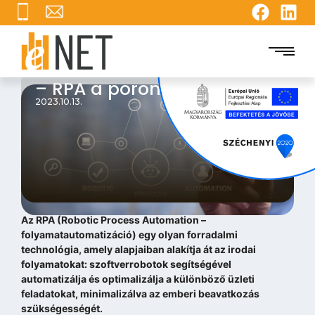
Innováció és hatékonyság
– RPA a porondon 1.
2023.10.13.
Az RPA (Robotic Process Automation –
folyamatautomatizáció) egy olyan forradalmi
technológia, amely alapjaiban alakítja át az irodai
folyamatokat: szoftverrobotok segítségével
automatizálja és optimalizálja a különböző üzleti
feladatokat, minimalizálva az emberi beavatkozás
szükségességét.