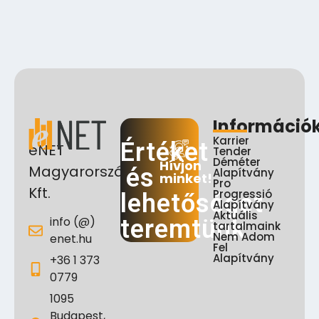
Információ
Karrier
Értéket
eNET
Tender
Déméter
Hívjon
Magyarország
és
Alapítvány
minket!
Pro
Kft.
Progressió
lehetőséget
Alapítvány
Aktuális
info (@)
teremtünk
tartalmaink
Nem Adom
enet.hu
Fel
Alapítvány
+36 1 373
0779
1095
Budapest,