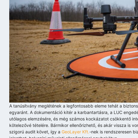
A tanúsítvány meglétének a legfontosabb eleme tehát a biztons
egyaránt. A dokumentáció kitér a karbantartásra, a LUC engedél
utólagos elemzésére, és még számos kockázatot csökkentő intézk
kötelezővé tételére. Bármikor ellenőrizhető, és akár vissza is 
szigorú audit követ, így a
GeoLayer Kft.
-nek is rendszeresen bi