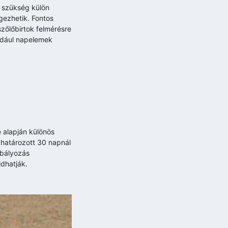
s szükség külön
gezhetik. Fontos
zőlőbirtok felmérésre
ldául napelemek
e alapján különös
ghatározott 30 napnál
abályozás
ldhatják.