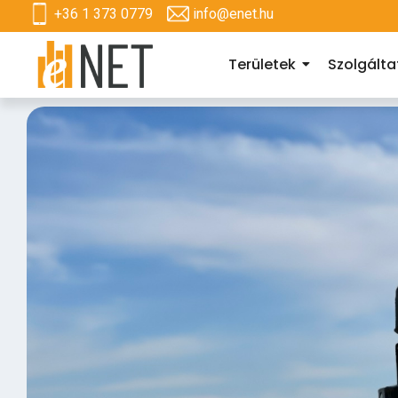
+36 1 373 0779
info@enet.hu
Területek
Szolgált