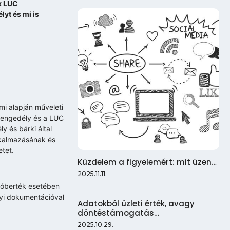
ik LUC
yt és mi is
mi alapján műveleti
i engedély és a LUC
y és bárki által
alkalmazásának és
tet.
Küzdelem a figyelemért: mit üzen…
2025.11.11.
 Róberték esetében
nyi dokumentációval
Adatokból üzleti érték, avagy
döntéstámogatás…
2025.10.29.