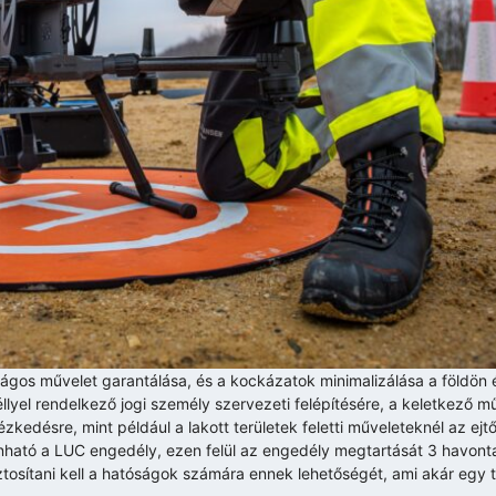
ágos művelet garantálása, és a kockázatok minimalizálása a földön
lyel rendelkező jogi személy szervezeti felépítésére, a keletkező 
edésre, mint például a lakott területek feletti műveleteknél az ej
vonható a LUC engedély, ezen felül az engedély megtartását 3 havont
ztosítani kell a hatóságok számára ennek lehetőségét, ami akár egy 