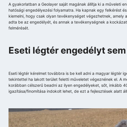
A gyakorlatban a Geolayer saját magának állítja ki a műveleti 
hatósági engedélyezési folyamatra. Ha kapnak egy felkérést és
kiemelni, hogy csak olyan tevékenységet végezhetnek, amely a 
adta be az engedélyét, és annak a tevékenységnek a kockázata
felmérését.
Eseti légtér engedélyt sem 
Eseti légtér kérelmet továbbra is be kell adni a magyar légtér i
tekintettel ha lakott terület feletti műveletet végeznének el.
korábban célszerű beadni az ilyen engedélyeket, sőt, inkább 4
igazítása/finomítása indokolt lehet, de ezt a fejlesztések ala