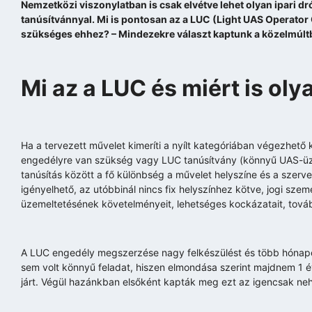
Nemzetközi viszonylatban is csak elvétve lehet olyan ipari d
tanúsítvánnyal. Mi is pontosan az a LUC (Light UAS Operator 
szükséges ehhez? – Mindezekre választ kaptunk a közelmúltb
Mi az a LUC és miért is oly
Ha a tervezett művelet kimeríti a nyílt kategóriában végezhető 
engedélyre van szükség vagy LUC tanúsítvány (könnyű UAS-üzemb
tanúsítás között a fő különbség a művelet helyszíne és a szerve
igényelhető, az utóbbinál nincs fix helyszínhez kötve, jogi sze
üzemeltetésének követelményeit, lehetséges kockázatait, továb
A LUC engedély megszerzése nagy felkészülést és több hónapos 
sem volt könnyű feladat, hiszen elmondása szerint majdnem 1 é
járt. Végül hazánkban elsőként kapták meg ezt az igencsak ne