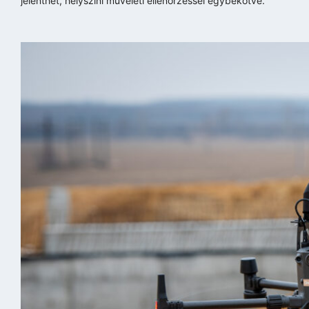
jelenthet, helyszíni műveleti ellenőrzéssel egybekötve.