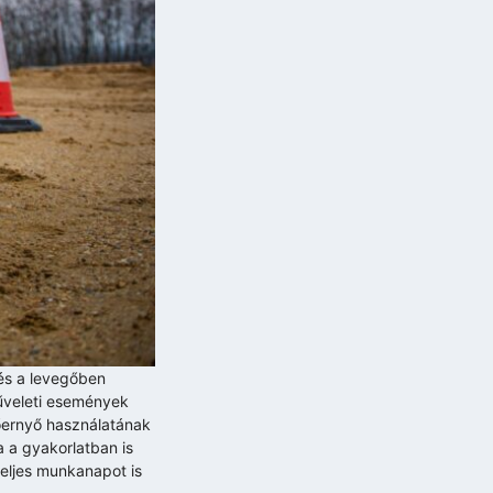
 és a levegőben
műveleti események
tőernyő használatának
a a gyakorlatban is
teljes munkanapot is