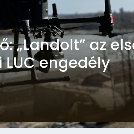
: „Landolt” az els
 LUC engedély