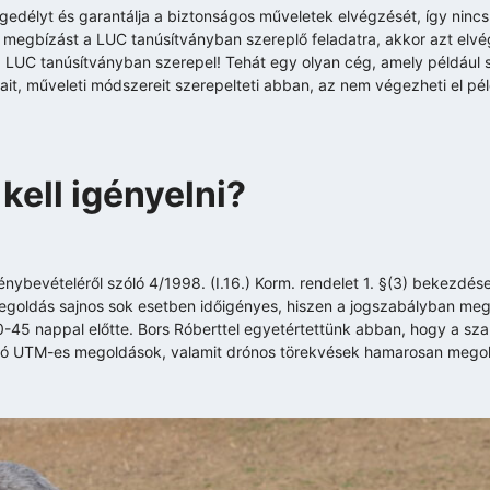
engedélyt és garantálja a biztonságos műveletek elvégzését, így ninc
 megbízást a LUC tanúsítványban szereplő feladatra, akkor azt elvé
LUC tanúsítványban szerepel! Tehát egy olyan cég, amely például s
it, műveleti módszereit szerepelteti abban, az nem végezheti el pé
kell igényelni?
génybevételéről szóló 4/1998. (I.16.) Korm. rendelet 1. §(3) bekezdés
 A megoldás sajnos sok esetben időigényes, hiszen a jogszabályban me
0-45 nappal előtte. Bors Róberttel egyetértettünk abban, hogy a sz
tt álló UTM-es megoldások, valamit drónos törekvések hamarosan mego