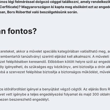
rónos légi felméréssel dolgozó céggel találkozni, amely rendelkez
Cerfiticate)? Magyarországon ki kapta meg elsőként ezt az engedél
an, Bors Róberttel való beszélgetésünk során.
an fontos?
kereteket, akkor a művelet speciális kategóriában valósítható meg, a
entartói tanúsítvány) szerinti eljárást kell alkalmazni. A művelet
zet felépítésében keresendő. Előbbiben kötött helyre szól az engedél
mély igényelheti, és szükséges egy kézikönyv, ami biztosítja a drón 
bá a szervezet felépítése biztosítja a biztonságos működést, művele
időráfordítást igényel a benyújtást végző cégtől. Az eljárás Bors
vet vett igénybe a teljes engedélyezési folyamat és majd 300 oldal
hezen beszerezhető engedélyt.