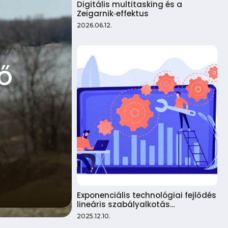
Digitális multitasking és a
Zeigarnik‑effektus
2026.06.12.
ő
Exponenciális technológiai fejlődés
lineáris szabályalkotás…
2025.12.10.