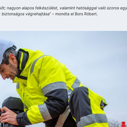
t; nagyon alapos felkészülést, valamint hatósággal való szoros eg
k biztonságos végrehajtása
” – mondta el Bors Róbert.